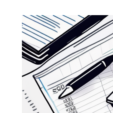
Zeige
grösseres
Bild