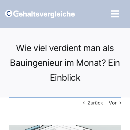
Zum
Inhalt
Tog
springen
Navi
Vergleich starten
Wie viel verdient man als
Bauingenieur im Monat? Ein
Einblick
Zurück
Vor
Zeige