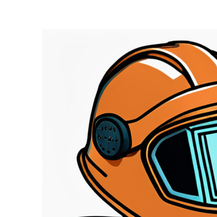
Zeige
grösseres
Bild