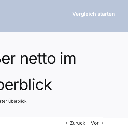
Vergleich starten
er netto im
berblick
erter Überblick
Zurück
Vor