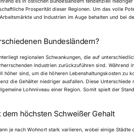
hrend es in östlichen Bundesländern tendenziell niedriger
tschaftliche Prosperität dieser Regionen. Um das volle Po
 Arbeitsmärkte und Industrien im Auge behalten und bei d
verschiedenen Bundesländern?
terliegt regionalen Schwankungen, die auf unterschiedlic
herrschenden Industrien zurückzuführen sind. Während in 
ell höher sind, um die höheren Lebenshaltungskosten zu k
senz die Gehälter niedriger ausfallen. Diese Unterschiede 
llgemeine Lohnniveau einer Region. Somit spielt der Stand
it dem höchsten Schweißer Gehalt
nn je nach Wohnort stark variieren, wobei einige Städte d