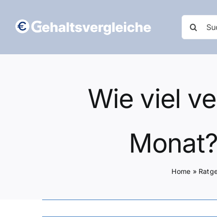
Zum
Inhalt
Suche
springen
nach:
Wie viel v
Monat? 
Home
»
Ratg