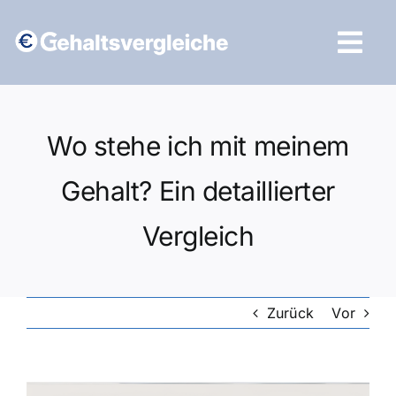
Zum
Inhalt
Tog
springen
Navi
Vergleich starten
Wo stehe ich mit meinem
Gehalt? Ein detaillierter
Vergleich
Zurück
Vor
Zeige