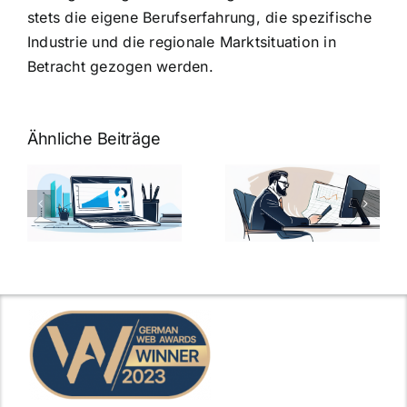
stets die eigene Berufserfahrung, die spezifische
Industrie und die regionale Marktsituation in
Betracht gezogen werden.
Ähnliche Beiträge
Fragen zum
Gehalt:
Vorstellungsg
Geschicktes
Fragen: 77
hung:
Ansprechen
Fragen und
der
kluge
de
Gehaltsfrage
Antworten für
im
den Traumjob
t
Vorstellungsgespräch