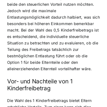
beide den steuerlichen Vorteil nutzen möchten.
Jedoch wird die maximale
Entlastungsmöglichkeit dadurch halbiert, was sich
besonders bei höheren Einkommen bemerkbar
macht. Bei der Wahl des 0,5 Kinderfreibetrags ist
es entscheidend, die individuelle steuerliche
Situation zu betrachten und zu evaluieren, ob die
Teilung des Freibetrags tatsächlich zur
bestmöglichen Entlastung führt oder ob die
Option 1 für beide Elternteile oder den
alleinerziehenden Elternteil vorteilhafter wäre.
Vor- und Nachteile von 1
Kinderfreibetrag
Die Wahl des 1 Kinderfreibetrags bietet Eltern