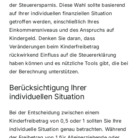
der Steuerersparnis. Diese Wahl sollte basierend
auf Ihrer individuellen finanziellen Situation
getroffen werden, einschließlich Ihres
Einkommensniveaus und des Anspruchs auf
Kindergeld. Denken Sie daran, dass
Veränderungen beim Kinderfreibetrag
rückwirkend Einfluss auf die Steuererklärung
haben können und es nützliche Tools gibt, die bei
der Berechnung unterstützen.
Berücksichtigung Ihrer
individuellen Situation
Bei der Entscheidung zwischen einem
Kinderfreibetrag von 0,5 oder 1 sollten Sie Ihre
individuelle Situation genau betrachten. Während
der Freibetrag von 1 für Alleinerziehende oder