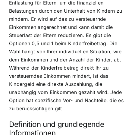
Entlastung für Eltern, um die finanziellen
Belastungen durch den Unterhalt von Kindern zu
mindern. Er wird auf das zu versteuernde
Einkommen angerechnet und kann damit die
Steuerlast der Eltern reduzieren. Es gibt die
Optionen 0,5 und 1 beim Kinderfreibetrag. Die
Wahl hängt von Ihrer individuellen Situation, wie
dem Einkommen und der Anzahl der Kinder, ab.
Während der Kinderfreibetrag direkt Ihr zu
versteuerndes Einkommen mindert, ist das
Kindergeld eine direkte Auszahlung, die
unabhängig vom Einkommen gezahlt wird. Jede
Option hat spezifische Vor- und Nachteile, die es
zu berücksichtigen gilt.
Definition und grundlegende
Informationen