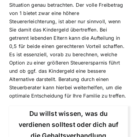
Situation genau betrachten. Der volle Freibetrag
von 1 bietet zwar eine höhere
Steuererleichterung, ist aber nur sinnvoll, wenn
Sie damit das Kindergeld übertreffen. Bei
getrennt lebenden Eltern kann die Aufteilung in
0,5 für beide einen gerechteren Vorteil schaffen.
Es ist essenziell, vorab zu berechnen, welche
Option zu einer größeren Steuerersparnis führt
und ob ggf. das Kindergeld eine bessere
Alternative darstellt. Beratung durch einen
Steuerberater kann hierbei weiterhelfen, um die
optimale Entscheidung für Ihre Familie zu treffen.
Du willst wissen, was du
verdienen solltest oder dich auf
die Gehaltsverhandlung