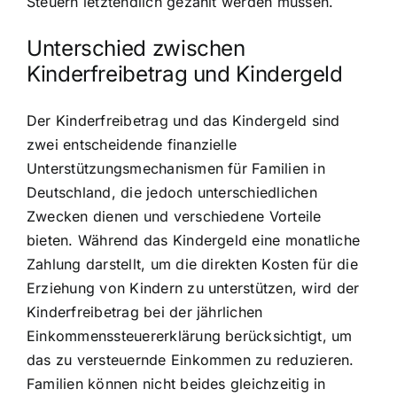
Steuern letztendlich gezahlt werden müssen.
Unterschied zwischen
Kinderfreibetrag und Kindergeld
Der Kinderfreibetrag und das Kindergeld sind
zwei entscheidende finanzielle
Unterstützungsmechanismen für Familien in
Deutschland, die jedoch unterschiedlichen
Zwecken dienen und verschiedene Vorteile
bieten. Während das Kindergeld eine monatliche
Zahlung darstellt, um die direkten Kosten für die
Erziehung von Kindern zu unterstützen, wird der
Kinderfreibetrag bei der jährlichen
Einkommenssteuererklärung berücksichtigt, um
das zu versteuernde Einkommen zu reduzieren.
Familien können nicht beides gleichzeitig in