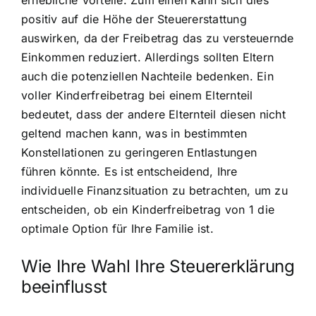
erhebliche Vorteile. Zum einen kann sich dies
positiv auf die Höhe der Steuererstattung
auswirken, da der Freibetrag das zu versteuernde
Einkommen reduziert. Allerdings sollten Eltern
auch die potenziellen Nachteile bedenken. Ein
voller Kinderfreibetrag bei einem Elternteil
bedeutet, dass der andere Elternteil diesen nicht
geltend machen kann, was in bestimmten
Konstellationen zu geringeren Entlastungen
führen könnte. Es ist entscheidend, Ihre
individuelle Finanzsituation zu betrachten, um zu
entscheiden, ob ein Kinderfreibetrag von 1 die
optimale Option für Ihre Familie ist.
Wie Ihre Wahl Ihre Steuererklärung
beeinflusst