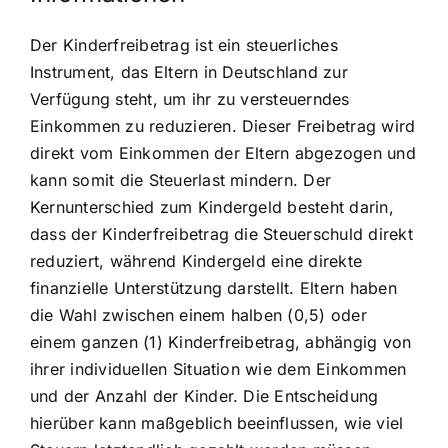
Der Kinderfreibetrag ist ein steuerliches
Instrument, das Eltern in Deutschland zur
Verfügung steht, um ihr zu versteuerndes
Einkommen zu reduzieren. Dieser Freibetrag wird
direkt vom Einkommen der Eltern abgezogen und
kann somit die Steuerlast mindern. Der
Kernunterschied zum Kindergeld besteht darin,
dass der Kinderfreibetrag die Steuerschuld direkt
reduziert, während Kindergeld eine direkte
finanzielle Unterstützung darstellt. Eltern haben
die Wahl zwischen einem halben (0,5) oder
einem ganzen (1) Kinderfreibetrag, abhängig von
ihrer individuellen Situation wie dem Einkommen
und der Anzahl der Kinder. Die Entscheidung
hierüber kann maßgeblich beeinflussen, wie viel