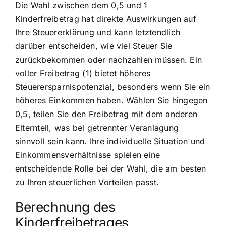
Die Wahl zwischen dem 0,5 und 1
Kinderfreibetrag hat direkte Auswirkungen auf
Ihre Steuererklärung und kann letztendlich
darüber entscheiden, wie viel Steuer Sie
zurückbekommen oder nachzahlen müssen. Ein
voller Freibetrag (1) bietet höheres
Steuerersparnispotenzial, besonders wenn Sie ein
höheres Einkommen haben. Wählen Sie hingegen
0,5, teilen Sie den Freibetrag mit dem anderen
Elternteil, was bei getrennter Veranlagung
sinnvoll sein kann. Ihre individuelle Situation und
Einkommensverhältnisse spielen eine
entscheidende Rolle bei der Wahl, die am besten
zu Ihren steuerlichen Vorteilen passt.
Berechnung des
Kinderfreibetrages