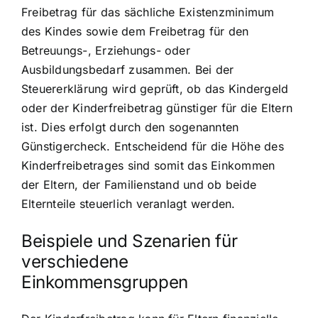
Freibetrag für das sächliche Existenzminimum
des Kindes sowie dem Freibetrag für den
Betreuungs-, Erziehungs- oder
Ausbildungsbedarf zusammen. Bei der
Steuererklärung wird geprüft, ob das Kindergeld
oder der Kinderfreibetrag günstiger für die Eltern
ist. Dies erfolgt durch den sogenannten
Günstigercheck. Entscheidend für die Höhe des
Kinderfreibetrages sind somit das Einkommen
der Eltern, der Familienstand und ob beide
Elternteile steuerlich veranlagt werden.
Beispiele und Szenarien für
verschiedene
Einkommensgruppen