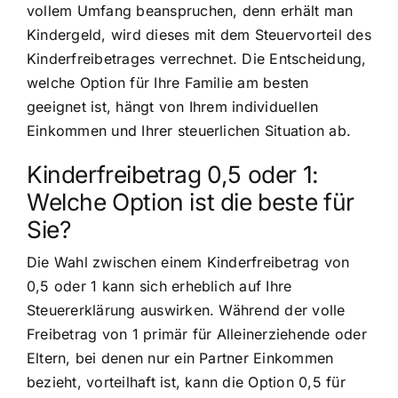
vollem Umfang beanspruchen, denn erhält man
Kindergeld, wird dieses mit dem Steuervorteil des
Kinderfreibetrages verrechnet. Die Entscheidung,
welche Option für Ihre Familie am besten
geeignet ist, hängt von Ihrem individuellen
Einkommen und Ihrer steuerlichen Situation ab.
Kinderfreibetrag 0,5 oder 1:
Welche Option ist die beste für
Sie?
Die Wahl zwischen einem Kinderfreibetrag von
0,5 oder 1 kann sich erheblich auf Ihre
Steuererklärung auswirken. Während der volle
Freibetrag von 1 primär für Alleinerziehende oder
Eltern, bei denen nur ein Partner Einkommen
bezieht, vorteilhaft ist, kann die Option 0,5 für