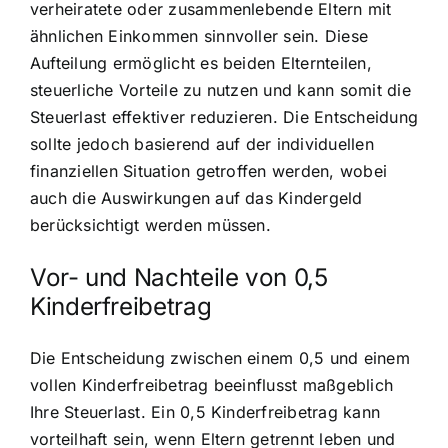
verheiratete oder zusammenlebende Eltern mit
ähnlichen Einkommen sinnvoller sein. Diese
Aufteilung ermöglicht es beiden Elternteilen,
steuerliche Vorteile zu nutzen und kann somit die
Steuerlast effektiver reduzieren. Die Entscheidung
sollte jedoch basierend auf der individuellen
finanziellen Situation getroffen werden, wobei
auch die Auswirkungen auf das Kindergeld
berücksichtigt werden müssen.
Vor- und Nachteile von 0,5
Kinderfreibetrag
Die Entscheidung zwischen einem 0,5 und einem
vollen Kinderfreibetrag beeinflusst maßgeblich
Ihre Steuerlast. Ein 0,5 Kinderfreibetrag kann
vorteilhaft sein, wenn Eltern getrennt leben und