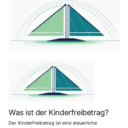
grösseres
Bild
Was ist der Kinderfreibetrag?
Der Kinderfreibetrag ist eine steuerliche