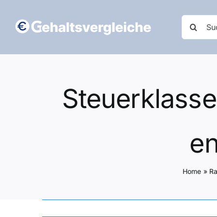
Zum
Inhalt
Suche
springen
nach:
Steuerklasse
en
Home
»
Ra