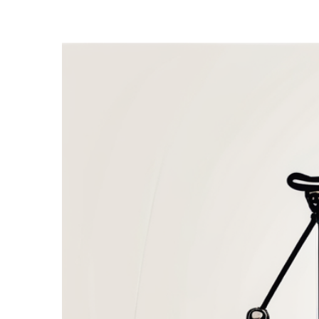
Zeige
grösseres
Bild