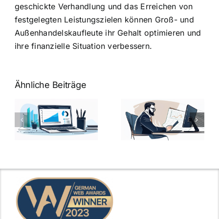
geschickte Verhandlung und das Erreichen von
festgelegten Leistungszielen können Groß- und
Außenhandelskaufleute ihr Gehalt optimieren und
ihre finanzielle Situation verbessern.
Ähnliche Beiträge
Fragen zum
Gehalt:
Vorstellungsg
Geschicktes
Fragen: 77
hung:
Ansprechen
Fragen und
der
kluge
de
Gehaltsfrage
Antworten für
im
den Traumjob
t
Vorstellungsgespräch