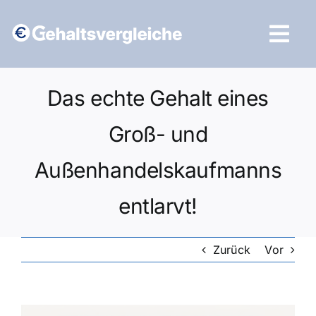
Zum
Inhalt
Tog
springen
Navi
Vergleich starten
Das echte Gehalt eines
Groß- und
Außenhandelskaufmanns
entlarvt!
Zurück
Vor
Zeige