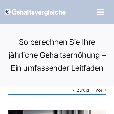
Zum
Inhalt
Tog
springen
Navi
Vergleich starten
So berechnen Sie Ihre
jährliche Gehaltserhöhung –
Ein umfassender Leitfaden
Zurück
Vor
Zeige