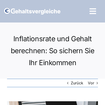
Zum
Inhalt
Tog
springen
Navi
Vergleich starten
Inflationsrate und Gehalt
berechnen: So sichern Sie
Ihr Einkommen
Zurück
Vor
Zeige