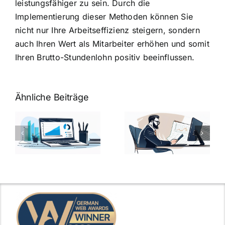
leistungsfähiger zu sein. Durch die
Implementierung dieser Methoden können Sie
nicht nur Ihre Arbeitseffizienz steigern, sondern
auch Ihren Wert als Mitarbeiter erhöhen und somit
Ihren Brutto-Stundenlohn positiv beeinflussen.
Ähnliche Beiträge
Fragen zum
Gehalt:
Vorstellungsg
Geschicktes
Fragen: 77
hung:
Ansprechen
Fragen und
der
kluge
de
Gehaltsfrage
Antworten für
im
den Traumjob
t
Vorstellungsgespräch