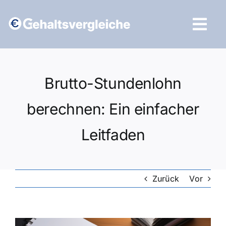
Zum
Inhalt
Tog
springen
Navi
Vergleich starten
Brutto-Stundenlohn
berechnen: Ein einfacher
Leitfaden
Zurück
Vor
Zeige