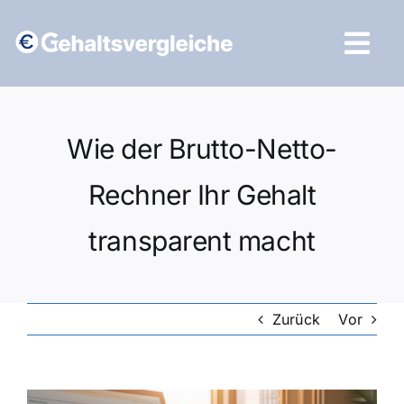
Zum
Inhalt
Tog
springen
Navi
Vergleich starten
Wie der Brutto-Netto-
Rechner Ihr Gehalt
transparent macht
Zurück
Vor
Zeige