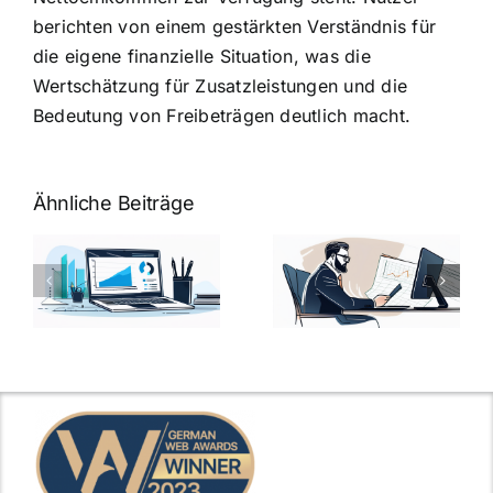
berichten von einem gestärkten Verständnis für
die eigene finanzielle Situation, was die
Wertschätzung für Zusatzleistungen und die
Bedeutung von Freibeträgen deutlich macht.
Ähnliche Beiträge
Fragen zum
Gehalt:
Vorstellungsg
Geschicktes
Fragen: 77
hung:
Ansprechen
Fragen und
der
kluge
de
Gehaltsfrage
Antworten für
im
den Traumjob
t
Vorstellungsgespräch