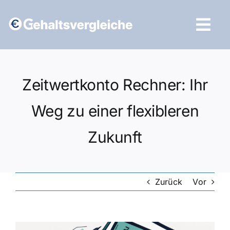
Zum
Inhalt
Tog
springen
Navi
Vergleich starten
Zeitwertkonto Rechner: Ihr
Weg zu einer flexibleren
Zukunft
Zurück
Vor
Zeige