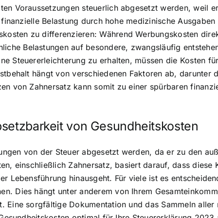
ten Voraussetzungen steuerlich abgesetzt werden, weil er
e finanzielle Belastung durch hohe medizinische Ausgaben 
sten zu differenzieren: Während Werbungskosten direkt 
che Belastungen auf besondere, zwangsläufig entstehen
e Steuererleichterung zu erhalten, müssen die Kosten für
bstbehalt hängt von verschiedenen Faktoren ab, darunter
en von Zahnersatz kann somit zu einer spürbaren finanziel
bsetzbarkeit von Gesundheitskosten
ungen von der Steuer abgesetzt werden, da er zu den auß
en, einschließlich Zahnersatz, basiert darauf, dass diese
er Lebensführung hinausgeht. Für viele ist es entscheiden
en. Dies hängt unter anderem von Ihrem Gesamteinkommen
 Eine sorgfältige Dokumentation und das Sammeln aller re
e Gesundheitskosten optimal für Ihre Steuererklärung 2023