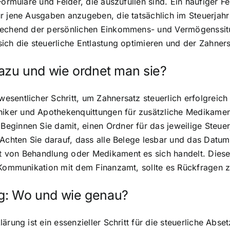
ormulare und Felder, die auszufüllen sind. Ein häufiger Fe
r jene Ausgaben anzugeben, die tatsächlich im Steuerjah
rechend der persönlichen Einkommens- und Vermögenssitu
ch die steuerliche Entlastung optimieren und der Zahnersa
azu und wie ordnet man sie?
esentlicher Schritt, um Zahnersatz steuerlich erfolgrei
er und Apothekenquittungen für zusätzliche Medikamente
ginnen Sie damit, einen Ordner für das jeweilige Steuerj
Achten Sie darauf, dass alle Belege lesbar und das Datum 
von Behandlung oder Medikament es sich handelt. Diese O
e Kommunikation mit dem Finanzamt, sollte es Rückfragen 
ng: Wo und wie genau?
rung ist ein essenzieller Schritt für die steuerliche Abse