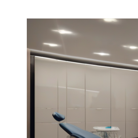
Zeige
grösseres
Bild