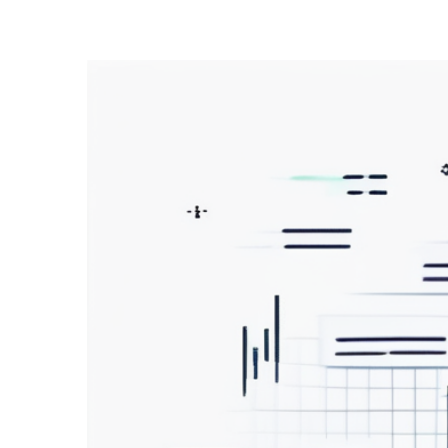
Zeige
grösseres
Bild