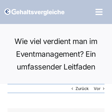
Zum
Inhalt
Tog
springen
Navi
Vergleich starten
Wie viel verdient man im
Eventmanagement? Ein
umfassender Leitfaden
Zurück
Vor
Zeige