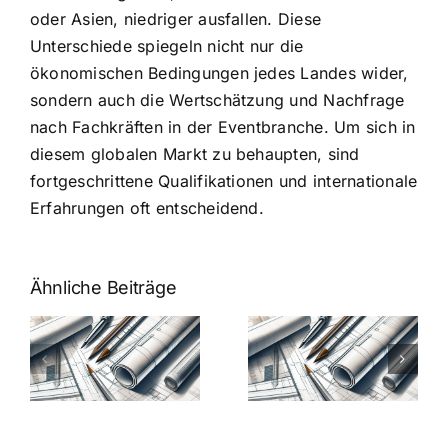
oder Asien, niedriger ausfallen. Diese
Unterschiede spiegeln nicht nur die
ökonomischen Bedingungen jedes Landes wider,
sondern auch die Wertschätzung und Nachfrage
nach Fachkräften in der Eventbranche. Um sich in
diesem globalen Markt zu behaupten, sind
fortgeschrittene Qualifikationen und internationale
Erfahrungen oft entscheidend.
Ähnliche Beiträge
7 Mythen
7 Mythen
über
über
-
Architekten-
Architekten-
Gehälter
Gehälter
aufgedeckt
aufgedeckt