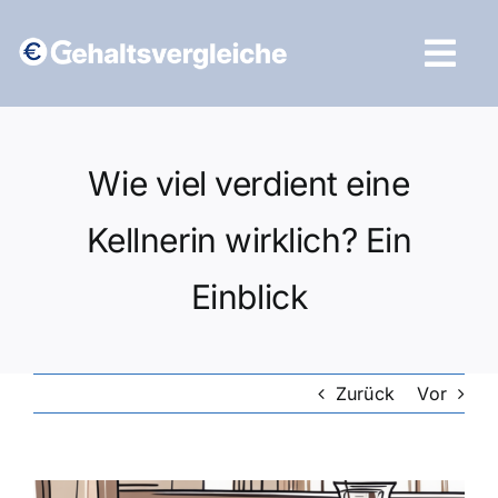
Zum
Inhalt
Tog
springen
Navi
Vergleich starten
Wie viel verdient eine
Kellnerin wirklich? Ein
Einblick
Zurück
Vor
Zeige