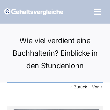
Zum
Inhalt
Tog
springen
Navi
Vergleich starten
Wie viel verdient eine
Buchhalterin? Einblicke in
den Stundenlohn
Zurück
Vor
Zeige