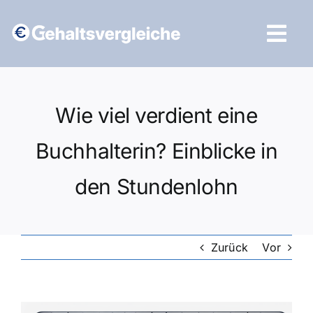
Zum
Inhalt
Tog
springen
Navi
Vergleich starten
Wie viel verdient eine
Buchhalterin? Einblicke in
den Stundenlohn
Zurück
Vor
Zeige