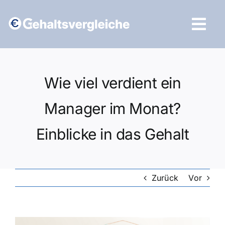
Zum
Inhalt
Tog
springen
Navi
Vergleich starten
Wie viel verdient ein
Manager im Monat?
Einblicke in das Gehalt
Zurück
Vor
Zeige