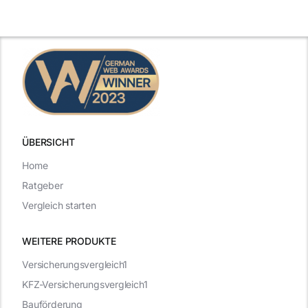
Gehaltsfrage
Antworten für
im
den Traumjob
t
Vorstellungsgespräch
ÜBERSICHT
Home
Ratgeber
Vergleich starten
WEITERE PRODUKTE
Versicherungsvergleich1
KFZ-Versicherungsvergleich1
Bauförderung