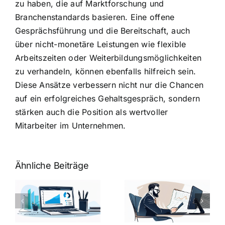
zu haben, die auf Marktforschung und
Branchenstandards basieren. Eine offene
Gesprächsführung und die Bereitschaft, auch
über nicht-monetäre Leistungen wie flexible
Arbeitszeiten oder Weiterbildungsmöglichkeiten
zu verhandeln, können ebenfalls hilfreich sein.
Diese Ansätze verbessern nicht nur die Chancen
auf ein erfolgreiches Gehaltsgespräch, sondern
stärken auch die Position als wertvoller
Mitarbeiter im Unternehmen.
Ähnliche Beiträge
Fragen zum
Gehalt:
Vorstellungsg
Geschicktes
Fragen: 77
hung:
Ansprechen
Fragen und
der
kluge
de