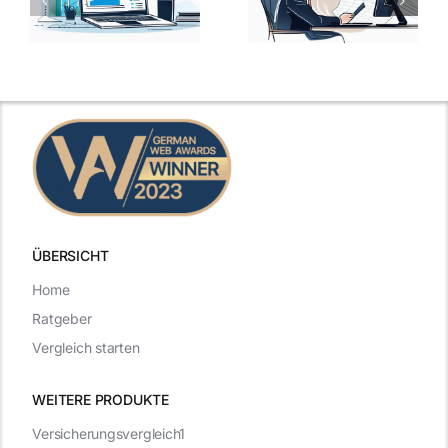
Ansprechen
Fragen und
der
kluge
de
Gehaltsfrage
Antworten für
im
den Traumjob
t
Vorstellungsgespräch
ÜBERSICHT
Home
Ratgeber
Vergleich starten
WEITERE PRODUKTE
Versicherungsvergleich1