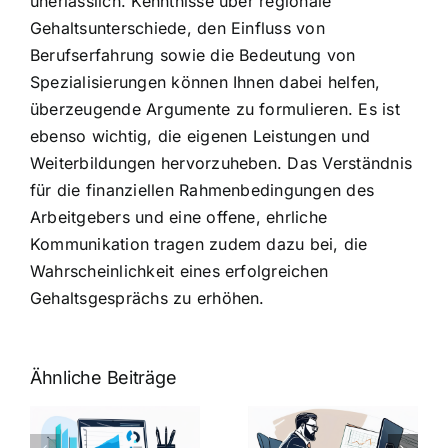
unerlässlich. Kenntnisse über regionale
Gehaltsunterschiede, den Einfluss von
Berufserfahrung sowie die Bedeutung von
Spezialisierungen können Ihnen dabei helfen,
überzeugende Argumente zu formulieren. Es ist
ebenso wichtig, die eigenen Leistungen und
Weiterbildungen hervorzuheben. Das Verständnis
für die finanziellen Rahmenbedingungen des
Arbeitgebers und eine offene, ehrliche
Kommunikation tragen zudem dazu bei, die
Wahrscheinlichkeit eines erfolgreichen
Gehaltsgesprächs zu erhöhen.
Ähnliche Beiträge
Fragen zum
Gehalt:
Vorstellungsg
Geschicktes
Fragen: 77
hung: