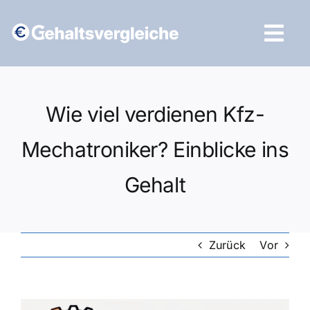
Zum
Inhalt
Tog
springen
Navi
Vergleich starten
Wie viel verdienen Kfz-
Mechatroniker? Einblicke ins
Gehalt
Zurück
Vor
Zeige