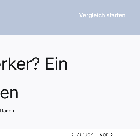
Vergleich starten
rker? Ein
den
itfaden
Zurück
Vor