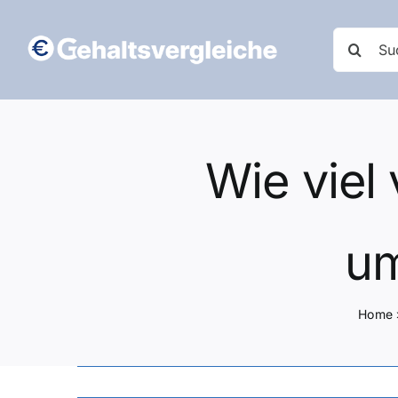
Zum
Inhalt
Suche
springen
nach:
Wie viel
um
Home