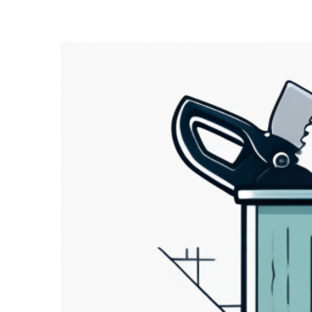
Zeige
grösseres
Bild