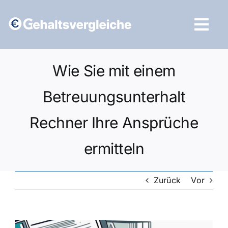
Zum
Inhalt
Tog
springen
Navi
Vergleich starten
Wie Sie mit einem
Betreuungsunterhalt
Rechner Ihre Ansprüche
ermitteln
Zurück
Vor
Zeige