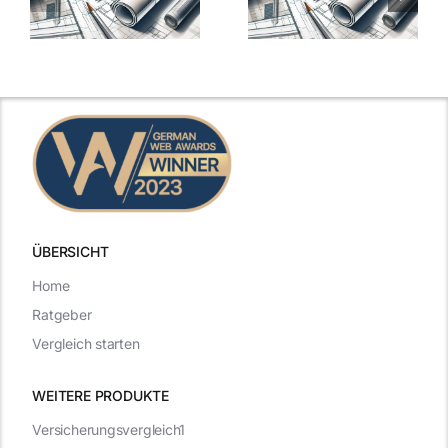
-
Architekten-
Architekten-
Gehälter
Gehälter
aufgedeckt
aufgedeckt
ÜBERSICHT
Home
Ratgeber
Vergleich starten
WEITERE PRODUKTE
Versicherungsvergleich1