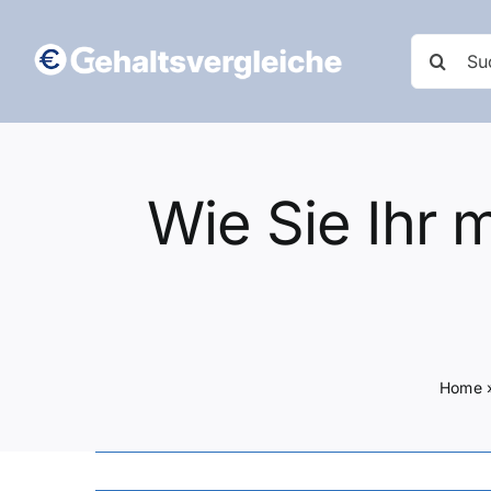
Zum
Inhalt
Suche
springen
nach:
Wie Sie Ihr 
Home