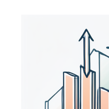
Zeige
grösseres
Bild