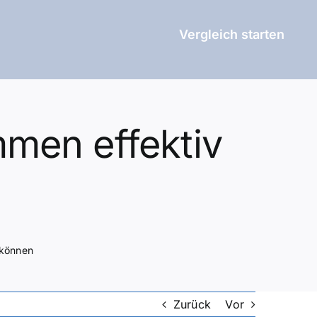
Vergleich starten
mmen effektiv
 können
Zurück
Vor