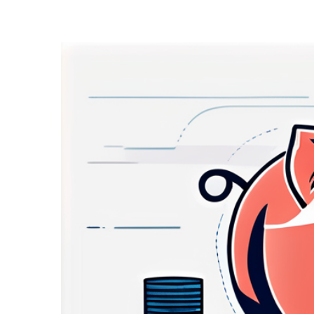
Zeige
grösseres
Bild