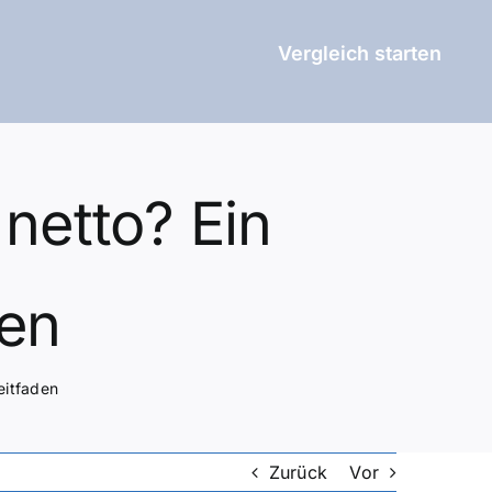
Vergleich starten
netto? Ein
den
eitfaden
Zurück
Vor