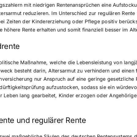
agszahlern mit niedrigen Rentenansprüchen eine Aufstocku
ltersarmut reduzieren. Im Unterschied zur regulären Rente
 Zeiten der Kindererziehung oder Pflege positiv berücks
 höhere Rente erhalten und somit finanziell besser im Alt
drente
politische Maßnahme, welche die Lebensleistung von langjä
eck besteht darin, Altersarmut zu verhindern und einen fi
enversicherung nur Anspruch auf eine geringe gesetzliche 
rftigkeitsprüfung aufzustocken, sodass sie ein würdevoll
r Leben lang gearbeitet, Kinder erzogen oder Angehörige
nte und regulärer Rente
n zwei maßgebliche Säulen des deutschen Rentensystems da