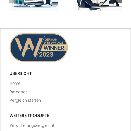
Ansprechen
Fragen und
der
kluge
de
Gehaltsfrage
Antworten für
im
den Traumjob
t
Vorstellungsgespräch
ÜBERSICHT
Home
Ratgeber
Vergleich starten
WEITERE PRODUKTE
Versicherungsvergleich1