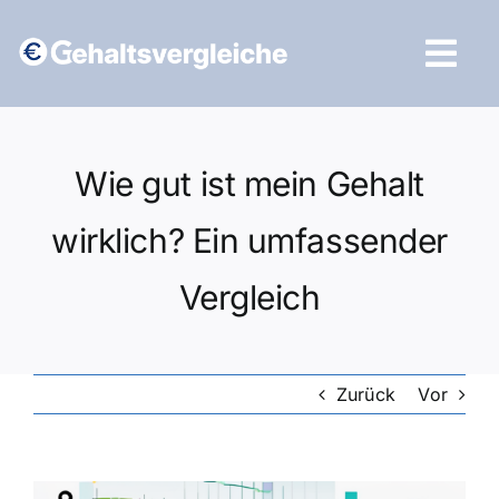
Zum
Inhalt
Tog
springen
Navi
Vergleich starten
Wie gut ist mein Gehalt
wirklich? Ein umfassender
Vergleich
Zurück
Vor
Zeige