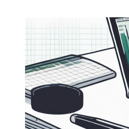
Zeige
grösseres
Bild