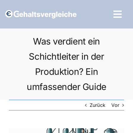
Zum
Inhalt
Tog
springen
Navi
Vergleich starten
Was verdient ein
Schichtleiter in der
Produktion? Ein
umfassender Guide
Zurück
Vor
Zeige