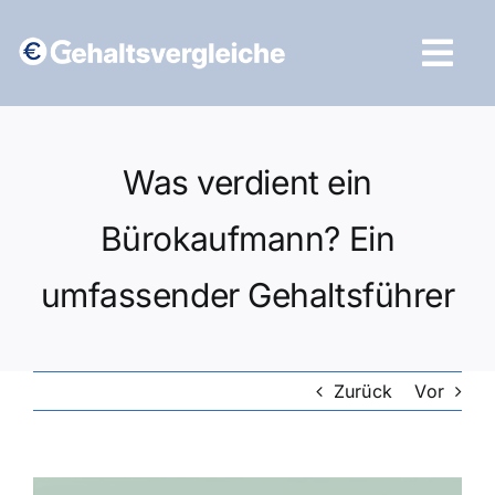
Zum
Inhalt
Tog
springen
Navi
Vergleich starten
Was verdient ein
Bürokaufmann? Ein
umfassender Gehaltsführer
Zurück
Vor
Zeige