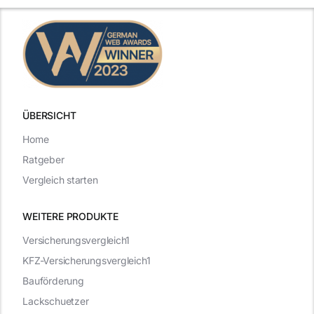
t
Vorstellungsgespräch
ÜBERSICHT
Home
Ratgeber
Vergleich starten
WEITERE PRODUKTE
Versicherungsvergleich1
KFZ-Versicherungsvergleich1
Bauförderung
Lackschuetzer