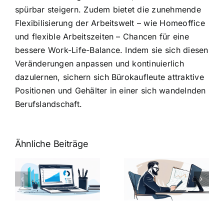
spürbar steigern. Zudem bietet die zunehmende
Flexibilisierung der Arbeitswelt – wie Homeoffice
und flexible Arbeitszeiten – Chancen für eine
bessere Work-Life-Balance. Indem sie sich diesen
Veränderungen anpassen und kontinuierlich
dazulernen, sichern sich Bürokaufleute attraktive
Positionen und Gehälter in einer sich wandelnden
Berufslandschaft.
Ähnliche Beiträge
Fragen zum
Gehalt:
Vorstellungsg
Geschicktes
Fragen: 77
hung:
Ansprechen
Fragen und
der
kluge
de
Gehaltsfrage
Antworten für
im
den Traumjob