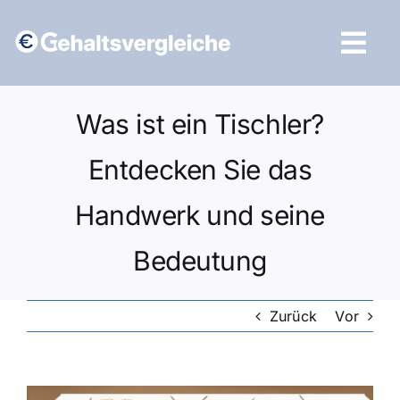
Zum
Inhalt
Tog
springen
Navi
Vergleich starten
Was ist ein Tischler?
Entdecken Sie das
Handwerk und seine
Bedeutung
Zurück
Vor
Zeige