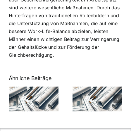
sind weitere wesentliche Maßnahmen. Durch das
Hinterfragen von traditionellen Rollenbildern und
die Unterstützung von Maßnahmen, die auf eine
bessere Work-Life-Balance abzielen, leisten
Männer einen wichtigen Beitrag zur Verringerung
der Gehaltslücke und zur Förderung der
Gleichberechtigung.
Ähnliche Beiträge
7 Mythen
7 Mythen
über
über
-
Architekten-
Architekten-
Gehälter
Gehälter
aufgedeckt
aufgedeckt