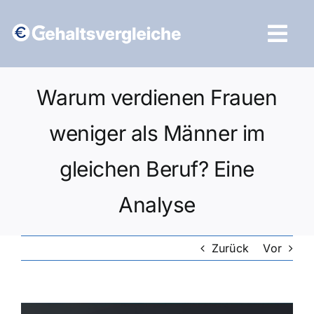
Zum
Inhalt
Tog
springen
Navi
Vergleich starten
Warum verdienen Frauen
weniger als Männer im
gleichen Beruf? Eine
Analyse
Zurück
Vor
Zeige