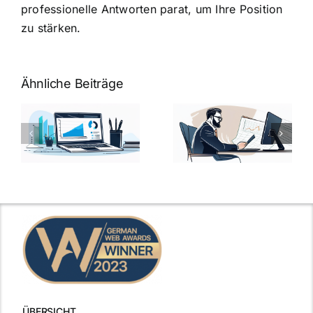
professionelle Antworten parat, um Ihre Position
zu stärken.
Ähnliche Beiträge
Fragen zum
Gehalt:
Vorstellungsg
Geschicktes
Fragen: 77
hung:
Ansprechen
Fragen und
der
kluge
de
Gehaltsfrage
Antworten für
im
den Traumjob
t
Vorstellungsgespräch
ÜBERSICHT