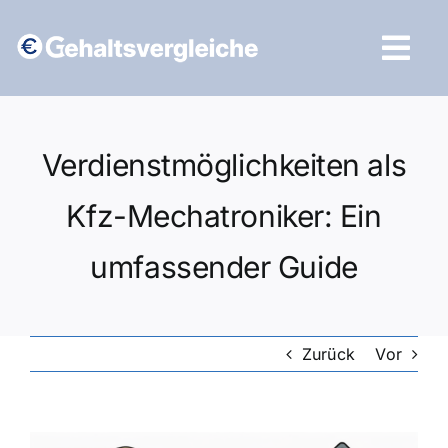
Zum
Inhalt
Tog
springen
Navi
Vergleich starten
Verdienstmöglichkeiten als
Kfz-Mechatroniker: Ein
umfassender Guide
Zurück
Vor
Zeige