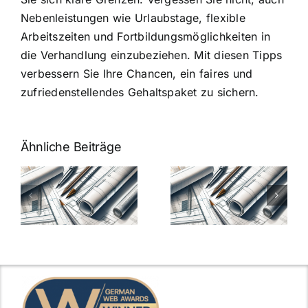
Nebenleistungen wie Urlaubstage, flexible
Arbeitszeiten und Fortbildungsmöglichkeiten in
die Verhandlung einzubeziehen. Mit diesen Tipps
verbessern Sie Ihre Chancen, ein faires und
zufriedenstellendes Gehaltspaket zu sichern.
Ähnliche Beiträge
7 Mythen
7 Mythen
über
über
-
Architekten-
Architekten-
Gehälter
Gehälter
aufgedeckt
aufgedeckt