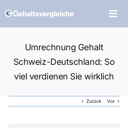
Zum
Inhalt
Tog
springen
Navi
Vergleich starten
Umrechnung Gehalt
Schweiz-Deutschland: So
viel verdienen Sie wirklich
Zurück
Vor
Zeige