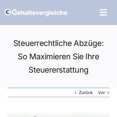
Zum
Inhalt
Tog
springen
Navi
Vergleich starten
Steuerrechtliche Abzüge:
So Maximieren Sie Ihre
Steuererstattung
Zurück
Vor
Zeige