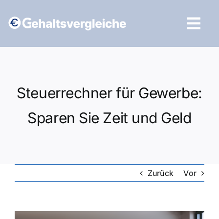
Zum
Inhalt
Tog
springen
Navi
Vergleich starten
Steuerrechner für Gewerbe:
Sparen Sie Zeit und Geld
Zurück
Vor
Zeige