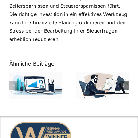
Zeitersparnissen und Steuerersparnissen führt.
Die richtige Investition in ein effektives Werkzeug
kann Ihre finanzielle Planung optimieren und den
Stress bei der Bearbeitung Ihrer Steuerfragen
erheblich reduzieren.
Ähnliche Beiträge
Fragen zum
Gehalt:
Vorstellungsg
Geschicktes
Fragen: 77
hung:
Ansprechen
Fragen und
der
kluge
de
Gehaltsfrage
Antworten für
im
den Traumjob
t
Vorstellungsgespräch