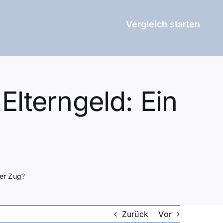
Vergleich starten
Elterngeld: Ein
rer Zug?
Zurück
Vor