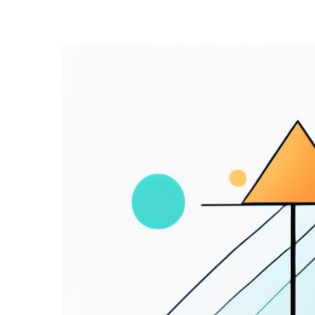
Zeige
grösseres
Bild