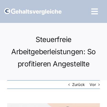
Zum
Inhalt
Tog
springen
Navi
Vergleich starten
Steuerfreie
Arbeitgeberleistungen: So
profitieren Angestellte
Zurück
Vor
Zeige