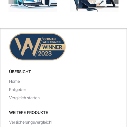
Ansprechen
Fragen und
der
kluge
de
Gehaltsfrage
Antworten für
im
den Traumjob
t
Vorstellungsgespräch
ÜBERSICHT
Home
Ratgeber
Vergleich starten
WEITERE PRODUKTE
Versicherungsvergleich1