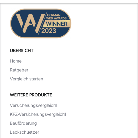
t
Vorstellungsgespräch
ÜBERSICHT
Home
Ratgeber
Vergleich starten
WEITERE PRODUKTE
Versicherungsvergleich1
KFZ-Versicherungsvergleich1
Bauförderung
Lackschuetzer