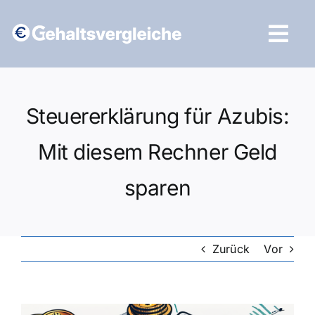
Zum
Inhalt
Tog
springen
Navi
Vergleich starten
Steuererklärung für Azubis:
Mit diesem Rechner Geld
sparen
Zurück
Vor
Zeige