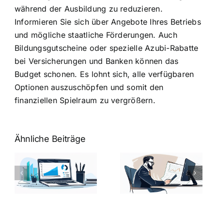
während der Ausbildung zu reduzieren.
Informieren Sie sich über Angebote Ihres Betriebs
und mögliche staatliche Förderungen. Auch
Bildungsgutscheine oder spezielle Azubi-Rabatte
bei Versicherungen und Banken können das
Budget schonen. Es lohnt sich, alle verfügbaren
Optionen auszuschöpfen und somit den
finanziellen Spielraum zu vergrößern.
Ähnliche Beiträge
Fragen zum
Gehalt:
Vorstellungsg
Geschicktes
Fragen: 77
hung:
Ansprechen
Fragen und
der
kluge
de
Gehaltsfrage
Antworten für
im
den Traumjob