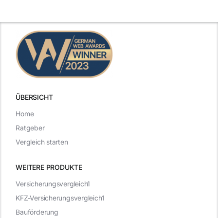
Gehaltsfrage
Antworten für
im
den Traumjob
t
Vorstellungsgespräch
ÜBERSICHT
Home
Ratgeber
Vergleich starten
WEITERE PRODUKTE
Versicherungsvergleich1
KFZ-Versicherungsvergleich1
Bauförderung