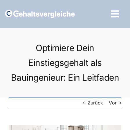
Zum
Inhalt
Tog
springen
Navi
Vergleich starten
Optimiere Dein
Einstiegsgehalt als
Bauingenieur: Ein Leitfaden
Zurück
Vor
Zeige