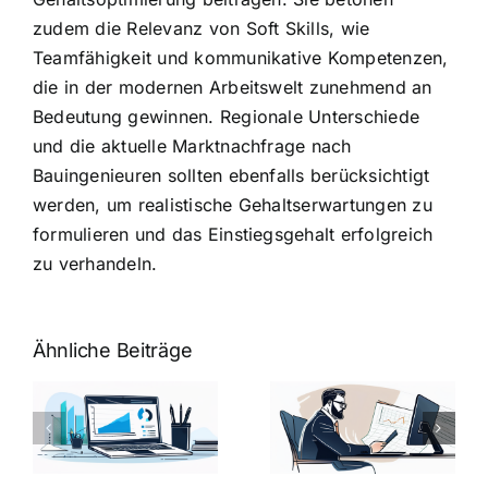
zudem die Relevanz von Soft Skills, wie
Teamfähigkeit und kommunikative Kompetenzen,
die in der modernen Arbeitswelt zunehmend an
Bedeutung gewinnen. Regionale Unterschiede
und die aktuelle Marktnachfrage nach
Bauingenieuren sollten ebenfalls berücksichtigt
werden, um realistische Gehaltserwartungen zu
formulieren und das Einstiegsgehalt erfolgreich
zu verhandeln.
Ähnliche Beiträge
Fragen zum
Gehalt:
Vorstellungsg
Geschicktes
Fragen: 77
hung:
Ansprechen
Fragen und
der
kluge
de