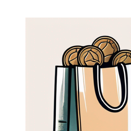
Zeige
grösseres
Bild