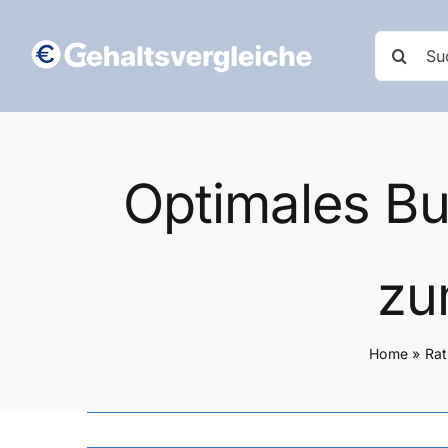
Zum
Inhalt
Suche
springen
nach:
Optimales Bu
zu
Home
»
Ra