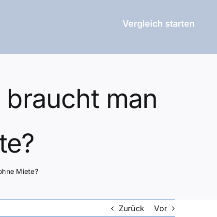
Vergleich starten
d braucht man
te?
ohne Miete?
Zurück
Vor