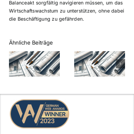
Balanceakt sorgfältig navigieren müssen, um das
Wirtschaftswachstum zu unterstützen, ohne dabei
die Beschäftigung zu gefährden.
Ähnliche Beiträge
7 Mythen
7 Mythen
über
über
-
Architekten-
Architekten-
Gehälter
Gehälter
aufgedeckt
aufgedeckt