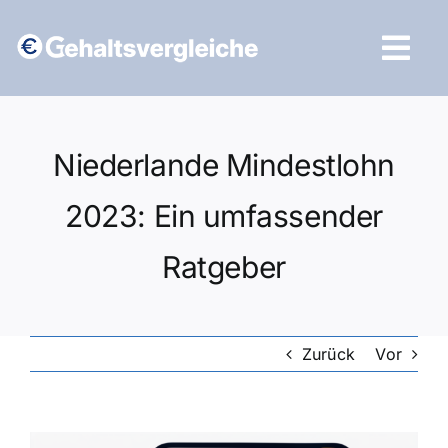
Zum
Inhalt
Tog
springen
Navi
Vergleich starten
Niederlande Mindestlohn
2023: Ein umfassender
Ratgeber
Zurück
Vor
Zeige