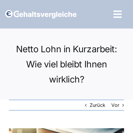
Zum
Inhalt
Tog
springen
Navi
Vergleich starten
Netto Lohn in Kurzarbeit:
Wie viel bleibt Ihnen
wirklich?
Zurück
Vor
Zeige