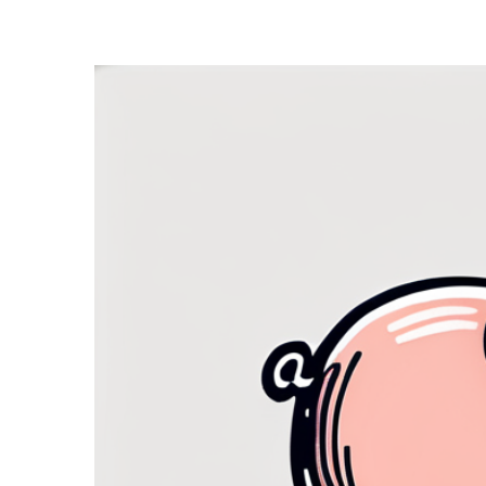
Zeige
grösseres
Bild