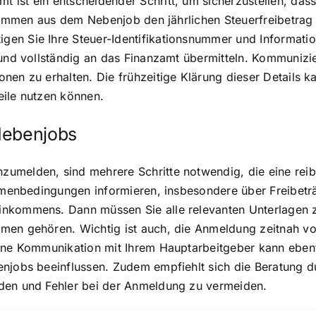
st ein entscheidender Schritt, um sicherzustellen, dass S
nkommen aus dem Nebenjob den jährlichen Steuerfreibetrag ü
en Sie Ihre Steuer-Identifikationsnummer und Informatio
 und vollständig an das Finanzamt übermitteln. Kommunizi
nen zu erhalten. Die frühzeitige Klärung dieser Details k
teile nutzen können.
Nebenjobs
zumelden, sind mehrere Schritte notwendig, die eine rei
ahmenbedingungen informieren, insbesondere über Freibetr
inkommens. Dann müssen Sie alle relevanten Unterlagen z
mmen gehören. Wichtig ist auch, die Anmeldung zeitnah 
ene Kommunikation mit Ihrem Hauptarbeitgeber kann ebenfa
njobs beeinflussen. Zudem empfiehlt sich die Beratung du
nden und Fehler bei der Anmeldung zu vermeiden.