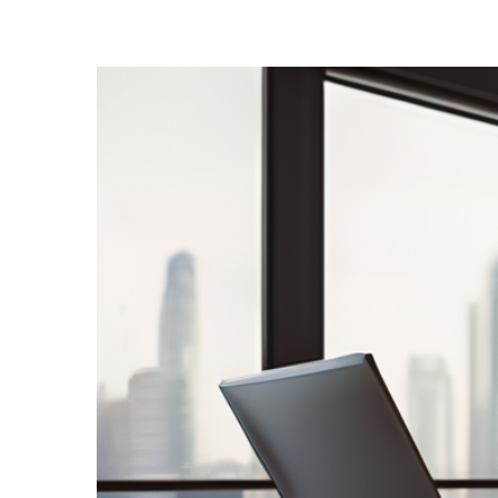
Zeige
grösseres
Bild