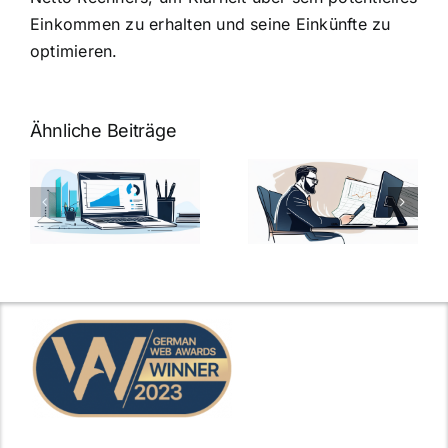
Einkommen zu erhalten und seine Einkünfte zu
optimieren.
Ähnliche Beiträge
Fragen zum
Gehalt:
Vorstellungsg
Geschicktes
Fragen: 77
hung:
Ansprechen
Fragen und
der
kluge
de
Gehaltsfrage
Antworten für
im
den Traumjob
t
Vorstellungsgespräch