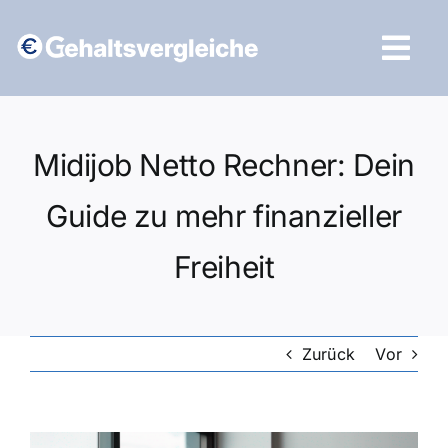
Zum
Inhalt
Tog
springen
Navi
Vergleich starten
Midijob Netto Rechner: Dein
Guide zu mehr finanzieller
Freiheit
Zurück
Vor
Zeige