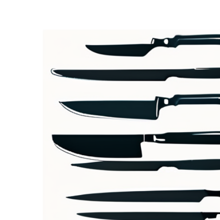
Zeige
grösseres
Bild