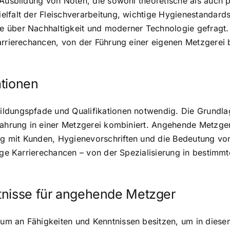
 Ausbildung von Nöten, die sowohl theoretische als auch p
ielfalt der Fleischverarbeitung, wichtige Hygienestanda
 über Nachhaltigkeit und moderner Technologie gefragt.
arrierechancen, von der Führung einer eigenen Metzgerei b
ationen
ldungspfade und Qualifikationen notwendig. Die Grundlage
rfahrung in einer Metzgerei kombiniert. Angehende Metzge
g mit Kunden, Hygienevorschriften und die Bedeutung von
ige Karrierechancen – von der Spezialisierung in bestimmte
tnisse für angehende Metzger
um an Fähigkeiten und Kenntnissen besitzen, um in diese