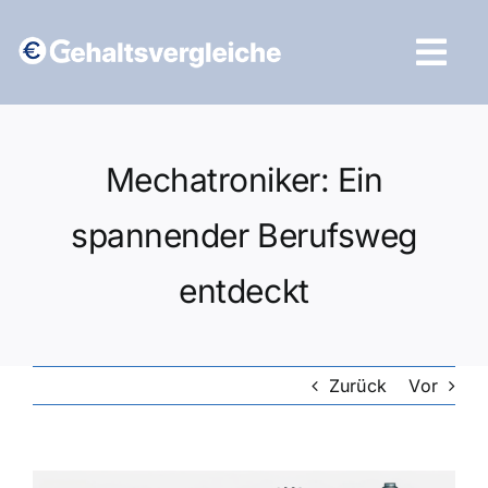
Zum
Inhalt
Tog
springen
Navi
Vergleich starten
Mechatroniker: Ein
spannender Berufsweg
entdeckt
Zurück
Vor
Zeige