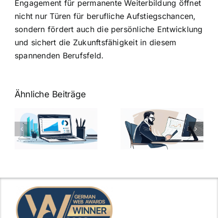
Engagement für permanente Weiterbildung öffnet
nicht nur Türen für berufliche Aufstiegschancen,
sondern fördert auch die persönliche Entwicklung
und sichert die Zukunftsfähigkeit in diesem
spannenden Berufsfeld.
Ähnliche Beiträge
Fragen zum
Gehalt:
Vorstellungsg
Geschicktes
Fragen: 77
hung:
Ansprechen
Fragen und
der
kluge
de
Gehaltsfrage
Antworten für
im
den Traumjob
t
Vorstellungsgespräch