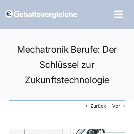
Zum
Inhalt
Tog
springen
Navi
Vergleich starten
Mechatronik Berufe: Der
Schlüssel zur
Zukunftstechnologie
Zurück
Vor
Zeige