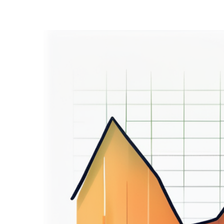
Zeige
grösseres
Bild