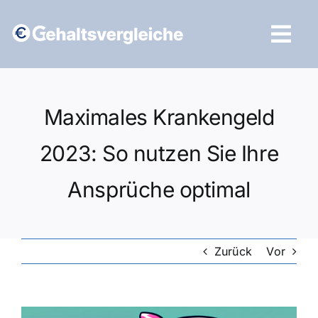
Zum
Inhalt
Tog
springen
Navi
Vergleich starten
Maximales Krankengeld
2023: So nutzen Sie Ihre
Ansprüche optimal
Zurück
Vor
Zeige