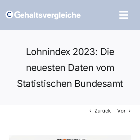
Zum
Inhalt
Tog
springen
Navi
Vergleich starten
Lohnindex 2023: Die
neuesten Daten vom
Statistischen Bundesamt
Zurück
Vor
Zeige